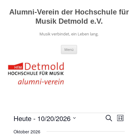
Zum
Inhalt
springen
Alumni-Verein der Hochschule für
Musik Detmold e.V.
Musik verbindet, ein Leben lang.
Menü
Veranstaltungen
Veranstaltun
Veranst
Heute
 - 
10/20/2026
Suche
Suche
Ansicht
Liste
Datum
und
Navigat
wählen.
Ansichten,
Oktober 2026
Navigation